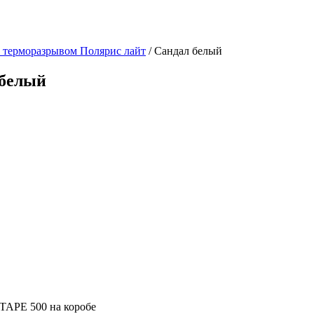
с терморазрывом Полярис лайт
/ Сандал белый
 белый
TAPE 500 на коробе