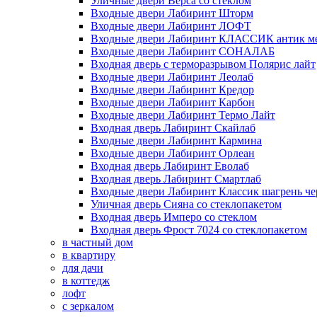
Уличные двери Верса со стеклом
Входные двери Лабиринт Шторм
Входные двери Лабиринт ЛОФТ
Входные двери Лабиринт КЛАССИК антик м
Входные двери Лабиринт СОНАЛАБ
Входная дверь с терморазрывом Полярис лайт
Входные двери Лабиринт Леолаб
Входные двери Лабиринт Кредор
Входные двери Лабиринт Карбон
Входные двери Лабиринт Термо Лайт
Входная дверь Лабиринт Скайлаб
Входные двери Лабиринт Кармина
Входные двери Лабиринт Орлеан
Входная дверь Лабиринт Еволаб
Входная дверь Лабиринт Смартлаб
Входные двери Лабиринт Классик шагрень че
Уличная дверь Сияна со стеклопакетом
Входная дверь Имперо со стеклом
Входная дверь Фрост 7024 со стеклопакетом
в частный дом
в квартиру
для дачи
в коттедж
лофт
с зеркалом