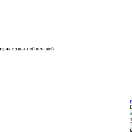
нтрик с защитной вставкой.
В
В
4