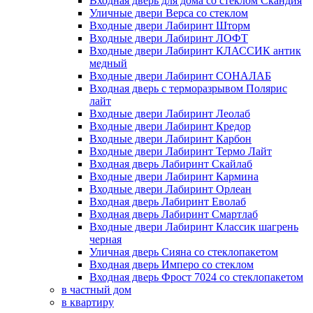
Входная дверь для дома со стеклом Скандия
Уличные двери Верса со стеклом
Входные двери Лабиринт Шторм
Входные двери Лабиринт ЛОФТ
Входные двери Лабиринт КЛАССИК антик
медный
Входные двери Лабиринт СОНАЛАБ
Входная дверь с терморазрывом Полярис
лайт
Входные двери Лабиринт Леолаб
Входные двери Лабиринт Кредор
Входные двери Лабиринт Карбон
Входные двери Лабиринт Термо Лайт
Входная дверь Лабиринт Скайлаб
Входные двери Лабиринт Кармина
Входные двери Лабиринт Орлеан
Входная дверь Лабиринт Еволаб
Входная дверь Лабиринт Смартлаб
Входные двери Лабиринт Классик шагрень
черная
Уличная дверь Сияна со стеклопакетом
Входная дверь Имперо со стеклом
Входная дверь Фрост 7024 со стеклопакетом
в частный дом
в квартиру