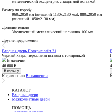
металлический эксцентрик с защитной вставкой.
Размер по коробу
960х2050 мм (внешний 1130х2130 мм), 880х2050 мм
(внешний 1050х2130 мм)
Дополнительно
Увеличенный металлический наличник 100 мм
Другие предложения
Входная дверь Полярис лайт 31
В
Черный кварц, зеркальная вставка с тонировкой
Г
В наличии
46 600
₽
4
В корзину
К сравнению
В сравнении
КАТАЛОГ
Входные двери
Межкомнатные двери
ПОМОЩЬ