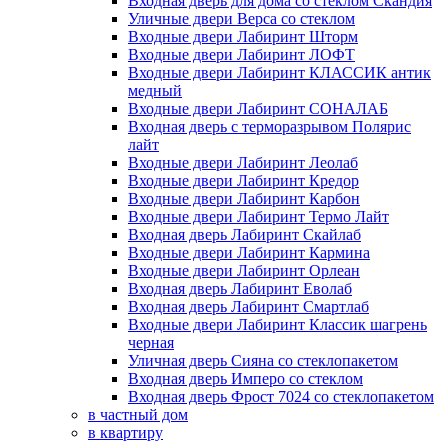
Входная дверь для дома со стеклом Скандия
Уличные двери Верса со стеклом
Входные двери Лабиринт Шторм
Входные двери Лабиринт ЛОФТ
Входные двери Лабиринт КЛАССИК антик
медный
Входные двери Лабиринт СОНАЛАБ
Входная дверь с терморазрывом Полярис
лайт
Входные двери Лабиринт Леолаб
Входные двери Лабиринт Кредор
Входные двери Лабиринт Карбон
Входные двери Лабиринт Термо Лайт
Входная дверь Лабиринт Скайлаб
Входные двери Лабиринт Кармина
Входные двери Лабиринт Орлеан
Входная дверь Лабиринт Еволаб
Входная дверь Лабиринт Смартлаб
Входные двери Лабиринт Классик шагрень
черная
Уличная дверь Сияна со стеклопакетом
Входная дверь Имперо со стеклом
Входная дверь Фрост 7024 со стеклопакетом
в частный дом
в квартиру