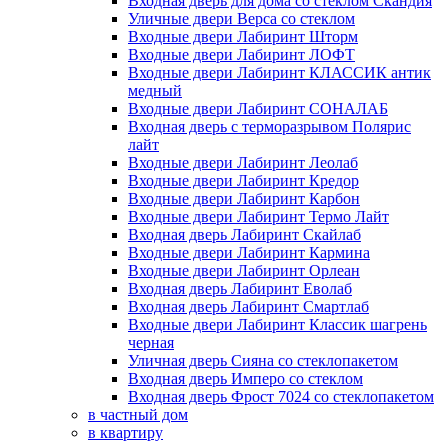
Входная дверь для дома со стеклом Скандия
Уличные двери Верса со стеклом
Входные двери Лабиринт Шторм
Входные двери Лабиринт ЛОФТ
Входные двери Лабиринт КЛАССИК антик
медный
Входные двери Лабиринт СОНАЛАБ
Входная дверь с терморазрывом Полярис
лайт
Входные двери Лабиринт Леолаб
Входные двери Лабиринт Кредор
Входные двери Лабиринт Карбон
Входные двери Лабиринт Термо Лайт
Входная дверь Лабиринт Скайлаб
Входные двери Лабиринт Кармина
Входные двери Лабиринт Орлеан
Входная дверь Лабиринт Еволаб
Входная дверь Лабиринт Смартлаб
Входные двери Лабиринт Классик шагрень
черная
Уличная дверь Сияна со стеклопакетом
Входная дверь Имперо со стеклом
Входная дверь Фрост 7024 со стеклопакетом
в частный дом
в квартиру