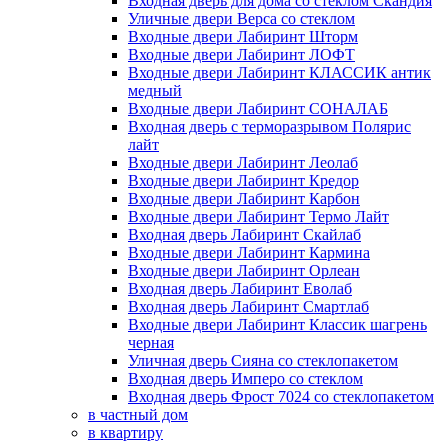
Входная дверь для дома со стеклом Скандия
Уличные двери Верса со стеклом
Входные двери Лабиринт Шторм
Входные двери Лабиринт ЛОФТ
Входные двери Лабиринт КЛАССИК антик
медный
Входные двери Лабиринт СОНАЛАБ
Входная дверь с терморазрывом Полярис
лайт
Входные двери Лабиринт Леолаб
Входные двери Лабиринт Кредор
Входные двери Лабиринт Карбон
Входные двери Лабиринт Термо Лайт
Входная дверь Лабиринт Скайлаб
Входные двери Лабиринт Кармина
Входные двери Лабиринт Орлеан
Входная дверь Лабиринт Еволаб
Входная дверь Лабиринт Смартлаб
Входные двери Лабиринт Классик шагрень
черная
Уличная дверь Сияна со стеклопакетом
Входная дверь Имперо со стеклом
Входная дверь Фрост 7024 со стеклопакетом
в частный дом
в квартиру