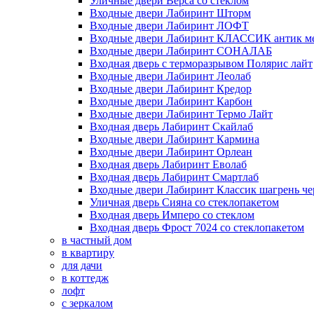
Уличные двери Верса со стеклом
Входные двери Лабиринт Шторм
Входные двери Лабиринт ЛОФТ
Входные двери Лабиринт КЛАССИК антик м
Входные двери Лабиринт СОНАЛАБ
Входная дверь с терморазрывом Полярис лайт
Входные двери Лабиринт Леолаб
Входные двери Лабиринт Кредор
Входные двери Лабиринт Карбон
Входные двери Лабиринт Термо Лайт
Входная дверь Лабиринт Скайлаб
Входные двери Лабиринт Кармина
Входные двери Лабиринт Орлеан
Входная дверь Лабиринт Еволаб
Входная дверь Лабиринт Смартлаб
Входные двери Лабиринт Классик шагрень че
Уличная дверь Сияна со стеклопакетом
Входная дверь Имперо со стеклом
Входная дверь Фрост 7024 со стеклопакетом
в частный дом
в квартиру
для дачи
в коттедж
лофт
с зеркалом