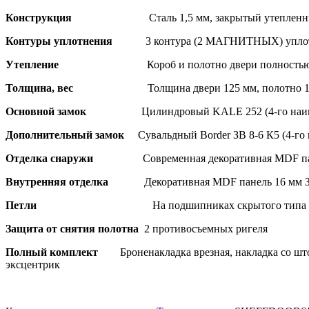
Конструкция
Сталь 1,5 мм, закрытый утеплен
Контуры уплотнения
3 контура (2 МАГНИТНЫХ) упло
Утепление
Короб и полотно двери полностью
Толщина, вес
Толщина двери 125 мм, полотно 1
Основной замок
Цилиндровый KALE 252 (4-го наив
Дополнительный замок
Сувальдный Border ЗВ 8-6 К5 (4-го 
Отделка снаружи
Современная декоративная MDF па
Внутренняя отделка
Декоративная MDF панель 16 мм З
Петли
На подшипниках скрытого типа -
Защита от снятия полотна
2 противосъемных ригеля
Полный комплект
Броненакладка врезная, накладка со шт
эксцентрик