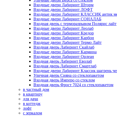
Уличные двери Верса со стеклом
Входные двери Лабиринт Шторм
Входные двери Лабиринт ЛОФТ
Входные двери Лабиринт КЛАССИК антик м
Входные двери Лабиринт СОНАЛАБ
Входная дверь с терморазрывом Полярис лайт
Входные двери Лабиринт Леолаб
Входные двери Лабиринт Кредор
Входные двери Лабиринт Карбон
Входные двери Лабиринт Термо Лайт
Входная дверь Лабиринт Скайлаб
Входные двери Лабиринт Кармина
Входные двери Лабиринт Орлеан
Входная дверь Лабиринт Еволаб
Входная дверь Лабиринт Смартлаб
Входные двери Лабиринт Классик шагрень че
Уличная дверь Сияна со стеклопакетом
Входная дверь Имперо со стеклом
Входная дверь Фрост 7024 со стеклопакетом
в частный дом
в квартиру
для дачи
в коттедж
лофт
с зеркалом