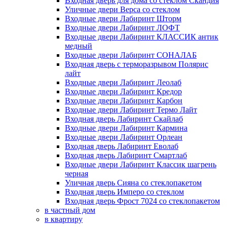
Входная дверь для дома со стеклом Скандия
Уличные двери Верса со стеклом
Входные двери Лабиринт Шторм
Входные двери Лабиринт ЛОФТ
Входные двери Лабиринт КЛАССИК антик
медный
Входные двери Лабиринт СОНАЛАБ
Входная дверь с терморазрывом Полярис
лайт
Входные двери Лабиринт Леолаб
Входные двери Лабиринт Кредор
Входные двери Лабиринт Карбон
Входные двери Лабиринт Термо Лайт
Входная дверь Лабиринт Скайлаб
Входные двери Лабиринт Кармина
Входные двери Лабиринт Орлеан
Входная дверь Лабиринт Еволаб
Входная дверь Лабиринт Смартлаб
Входные двери Лабиринт Классик шагрень
черная
Уличная дверь Сияна со стеклопакетом
Входная дверь Имперо со стеклом
Входная дверь Фрост 7024 со стеклопакетом
в частный дом
в квартиру