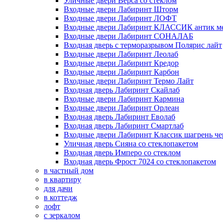
Уличные двери Верса со стеклом
Входные двери Лабиринт Шторм
Входные двери Лабиринт ЛОФТ
Входные двери Лабиринт КЛАССИК антик м
Входные двери Лабиринт СОНАЛАБ
Входная дверь с терморазрывом Полярис лайт
Входные двери Лабиринт Леолаб
Входные двери Лабиринт Кредор
Входные двери Лабиринт Карбон
Входные двери Лабиринт Термо Лайт
Входная дверь Лабиринт Скайлаб
Входные двери Лабиринт Кармина
Входные двери Лабиринт Орлеан
Входная дверь Лабиринт Еволаб
Входная дверь Лабиринт Смартлаб
Входные двери Лабиринт Классик шагрень че
Уличная дверь Сияна со стеклопакетом
Входная дверь Имперо со стеклом
Входная дверь Фрост 7024 со стеклопакетом
в частный дом
в квартиру
для дачи
в коттедж
лофт
с зеркалом