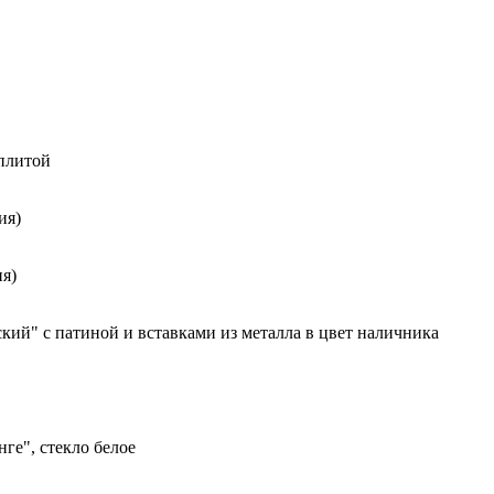
 плитой
ия)
я)
ий" с патиной и вставками из металла в цвет наличника
ге", стекло белое