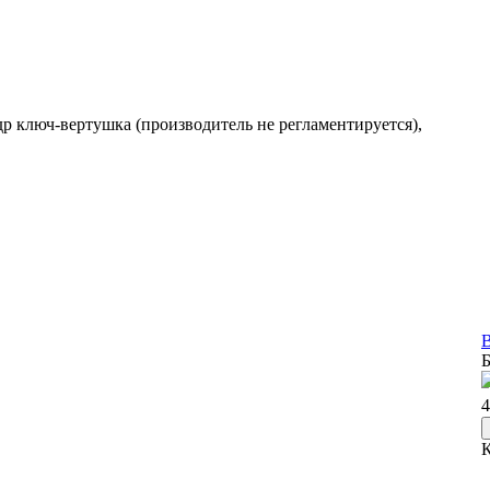
др ключ-вертушка (производитель не регламентируется),
В
Б
4