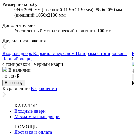
Размер по коробу
960х2050 мм (внешний 1130х2130 мм), 880х2050 мм
(внешний 1050х2130 мм)
Дополнительно
Увеличенный металлический наличник 100 мм
Другие предложения
Входная дверь Кармина с зеркалом Панорама с тонировкой -
В
Черный кварц
О
с тонировкой - Черный кварц
В наличии
4
50 700
₽
В корзину
К сравнению
В сравнении
КАТАЛОГ
Входные двери
Межкомнатные двери
ПОМОЩЬ
Доставка и оплата