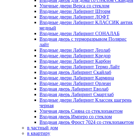
Входная дверь для дома со стеклом Скандия
Уличные двери Верса со стеклом
Входные двери Лабиринт Шторм
Входные двери Лабиринт ЛОФТ
Входные двери Лабиринт КЛАССИК антик
медный
Входные двери Лабиринт СОНАЛАБ
Входная дверь с терморазрывом Полярис
лайт
Входные двери Лабиринт Леолаб
Входные двери Лабиринт Кредор
Входные двери Лабиринт Карбон
Входные двери Лабиринт Термо Лайт
Входная дверь Лабиринт Скайлаб
Входные двери Лабиринт Кармина
Входные двери Лабиринт Орлеан
Входная дверь Лабиринт Еволаб
Входная дверь Лабиринт Смартлаб
Входные двери Лабиринт Классик шагрень
черная
Уличная дверь Сияна со стеклопакетом
Входная дверь Имперо со стеклом
Входная дверь Фрост 7024 со стеклопакетом
в частный дом
в квартиру