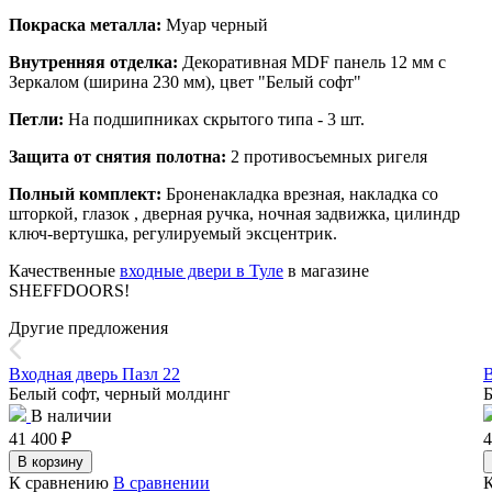
Покраска металла:
Муар черный
Внутренняя отделка:
Декоративная MDF панель 12 мм с
Зеркалом (ширина 230 мм), цвет "Белый софт"
Петли:
На подшипниках скрытого типа - 3 шт.
Защита от снятия полотна:
2 противосъемных ригеля
Полный комплект:
Броненакладка врезная, накладка со
шторкой, глазок , дверная ручка, ночная задвижка, цилиндр
ключ-вертушка, регулируемый эксцентрик.
Качественные
входные двери в Туле
в магазине
SHEFFDOORS!
Другие предложения
Входная дверь Пазл 22
В
Белый софт, черный молдинг
Б
В наличии
41 400
₽
4
В корзину
К сравнению
В сравнении