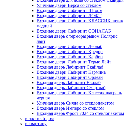
Входная дверь для дома со стеклом Скандия
Уличные двери Верса со стеклом
Входные двери Лабиринт Шторм
Входные двери Лабиринт ЛОФТ
Входные двери Лабиринт КЛАССИК антик
медный
Входные двери Лабиринт СОНАЛАБ
Входная дверь с терморазрывом Полярис
лайт
Входные двери Лабиринт Леолаб
Входные двери Лабиринт Кредор
Входные двери Лабиринт Карбон
Входные двери Лабиринт Термо Лайт
Входная дверь Лабиринт Скайлаб
Входные двери Лабиринт Кармина
Входные двери Лабиринт Орлеан
Входная дверь Лабиринт Еволаб
Входная дверь Лабиринт Смартлаб
Входные двери Лабиринт Классик шагрень
черная
Уличная дверь Сияна со стеклопакетом
Входная дверь Имперо со стеклом
Входная дверь Фрост 7024 со стеклопакетом
в частный дом
в квартиру