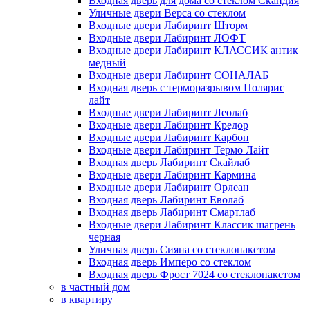
Входная дверь для дома со стеклом Скандия
Уличные двери Верса со стеклом
Входные двери Лабиринт Шторм
Входные двери Лабиринт ЛОФТ
Входные двери Лабиринт КЛАССИК антик
медный
Входные двери Лабиринт СОНАЛАБ
Входная дверь с терморазрывом Полярис
лайт
Входные двери Лабиринт Леолаб
Входные двери Лабиринт Кредор
Входные двери Лабиринт Карбон
Входные двери Лабиринт Термо Лайт
Входная дверь Лабиринт Скайлаб
Входные двери Лабиринт Кармина
Входные двери Лабиринт Орлеан
Входная дверь Лабиринт Еволаб
Входная дверь Лабиринт Смартлаб
Входные двери Лабиринт Классик шагрень
черная
Уличная дверь Сияна со стеклопакетом
Входная дверь Имперо со стеклом
Входная дверь Фрост 7024 со стеклопакетом
в частный дом
в квартиру