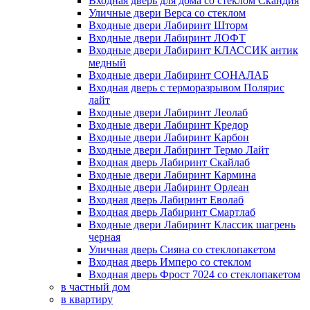
Входная дверь для дома со стеклом Скандия
Уличные двери Верса со стеклом
Входные двери Лабиринт Шторм
Входные двери Лабиринт ЛОФТ
Входные двери Лабиринт КЛАССИК антик
медный
Входные двери Лабиринт СОНАЛАБ
Входная дверь с терморазрывом Полярис
лайт
Входные двери Лабиринт Леолаб
Входные двери Лабиринт Кредор
Входные двери Лабиринт Карбон
Входные двери Лабиринт Термо Лайт
Входная дверь Лабиринт Скайлаб
Входные двери Лабиринт Кармина
Входные двери Лабиринт Орлеан
Входная дверь Лабиринт Еволаб
Входная дверь Лабиринт Смартлаб
Входные двери Лабиринт Классик шагрень
черная
Уличная дверь Сияна со стеклопакетом
Входная дверь Имперо со стеклом
Входная дверь Фрост 7024 со стеклопакетом
в частный дом
в квартиру