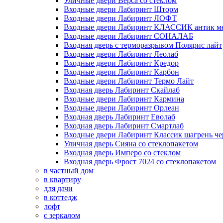
Уличные двери Верса со стеклом
Входные двери Лабиринт Шторм
Входные двери Лабиринт ЛОФТ
Входные двери Лабиринт КЛАССИК антик м
Входные двери Лабиринт СОНАЛАБ
Входная дверь с терморазрывом Полярис лайт
Входные двери Лабиринт Леолаб
Входные двери Лабиринт Кредор
Входные двери Лабиринт Карбон
Входные двери Лабиринт Термо Лайт
Входная дверь Лабиринт Скайлаб
Входные двери Лабиринт Кармина
Входные двери Лабиринт Орлеан
Входная дверь Лабиринт Еволаб
Входная дверь Лабиринт Смартлаб
Входные двери Лабиринт Классик шагрень че
Уличная дверь Сияна со стеклопакетом
Входная дверь Имперо со стеклом
Входная дверь Фрост 7024 со стеклопакетом
в частный дом
в квартиру
для дачи
в коттедж
лофт
с зеркалом