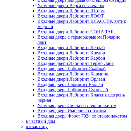
Входная дверь для дома со стеклом Скандия
Уличные двери Верса со стеклом
Входные двери Лабиринт Шторм
Входные двери Лабиринт ЛОФТ
Входные двери Лабиринт КЛАССИК антик
медный
Входные двери Лабиринт СОНАЛАБ
Входная дверь с терморазрывом Полярис
лайт
Входные двери Лабиринт Леолаб
Входные двери Лабиринт Кредор
Входные двери Лабиринт Карбон
Входные двери Лабиринт Термо Лайт
Входная дверь Лабиринт Скайлаб
Входные двери Лабиринт Кармина
Входные двери Лабиринт Орлеан
Входная дверь Лабиринт Еволаб
Входная дверь Лабиринт Смартлаб
Входные двери Лабиринт Классик шагрень
черная
Уличная дверь Сияна со стеклопакетом
Входная дверь Имперо со стеклом
Входная дверь Фрост 7024 со стеклопакетом
в частный дом
в квартиру