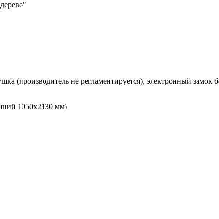
 дерево"
ушка (производитель не регламентируется), электронный замок бе
шний 1050х2130 мм)