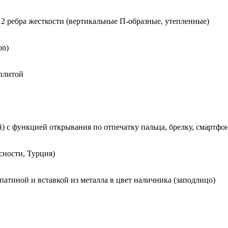
2 ребра жесткости (вертикальные П-образные, утепленные)
on)
 плитой
 с функцией открывания по отпечатку пальца, брелку, смартфо
сности, Турция)
 патиной и вставкой из металла в цвет наличника (заподлицо)