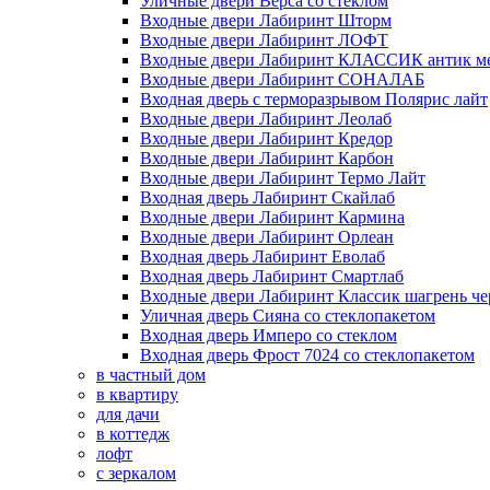
Уличные двери Верса со стеклом
Входные двери Лабиринт Шторм
Входные двери Лабиринт ЛОФТ
Входные двери Лабиринт КЛАССИК антик м
Входные двери Лабиринт СОНАЛАБ
Входная дверь с терморазрывом Полярис лайт
Входные двери Лабиринт Леолаб
Входные двери Лабиринт Кредор
Входные двери Лабиринт Карбон
Входные двери Лабиринт Термо Лайт
Входная дверь Лабиринт Скайлаб
Входные двери Лабиринт Кармина
Входные двери Лабиринт Орлеан
Входная дверь Лабиринт Еволаб
Входная дверь Лабиринт Смартлаб
Входные двери Лабиринт Классик шагрень че
Уличная дверь Сияна со стеклопакетом
Входная дверь Имперо со стеклом
Входная дверь Фрост 7024 со стеклопакетом
в частный дом
в квартиру
для дачи
в коттедж
лофт
с зеркалом