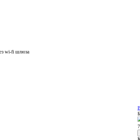
з wi-fi шлюза
В
Б
7