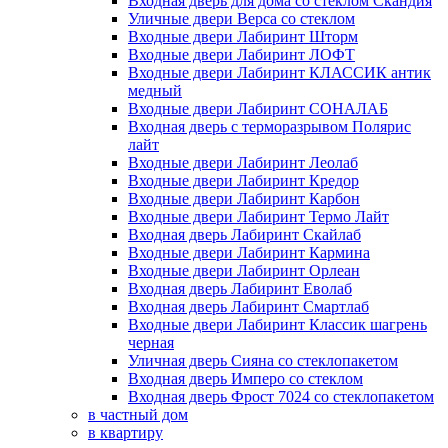
Входная дверь для дома со стеклом Скандия
Уличные двери Верса со стеклом
Входные двери Лабиринт Шторм
Входные двери Лабиринт ЛОФТ
Входные двери Лабиринт КЛАССИК антик
медный
Входные двери Лабиринт СОНАЛАБ
Входная дверь с терморазрывом Полярис
лайт
Входные двери Лабиринт Леолаб
Входные двери Лабиринт Кредор
Входные двери Лабиринт Карбон
Входные двери Лабиринт Термо Лайт
Входная дверь Лабиринт Скайлаб
Входные двери Лабиринт Кармина
Входные двери Лабиринт Орлеан
Входная дверь Лабиринт Еволаб
Входная дверь Лабиринт Смартлаб
Входные двери Лабиринт Классик шагрень
черная
Уличная дверь Сияна со стеклопакетом
Входная дверь Имперо со стеклом
Входная дверь Фрост 7024 со стеклопакетом
в частный дом
в квартиру