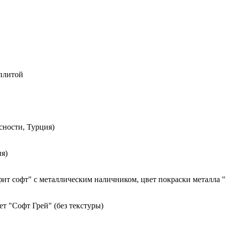
 плитой
сности, Турция)
я)
ит софт" с металлическим наличником, цвет покраски металла 
т "Софт Грей" (без текстуры)