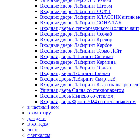
Уличные двери Верса со стеклом
Входные двери Лабиринт Шторм
Входные двери Лабиринт ЛОФТ
Входные двери Лабиринт КЛАССИК антик м
Входные двери Лабиринт СОНАЛАБ
Входная дверь с терморазрывом Полярис лайт
Входные двери Лабиринт Леолаб
Входные двери Лабиринт Кредор
Входные двери Лабиринт Карбон
Входные двери Лабиринт Термо Лайт
Входная дверь Лабиринт Скайлаб
Входные двери Лабиринт Кармина
Входные двери Лабиринт Орлеан
Входная дверь Лабиринт Еволаб
Входная дверь Лабиринт Смартлаб
Входные двери Лабиринт Классик шагрень че
Уличная дверь Сияна со стеклопакетом
Входная дверь Имперо со стеклом
Входная дверь Фрост 7024 со стеклопакетом
в частный дом
в квартиру
для дачи
в коттедж
лофт
с зеркалом