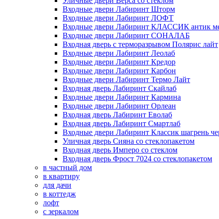
Уличные двери Верса со стеклом
Входные двери Лабиринт Шторм
Входные двери Лабиринт ЛОФТ
Входные двери Лабиринт КЛАССИК антик м
Входные двери Лабиринт СОНАЛАБ
Входная дверь с терморазрывом Полярис лайт
Входные двери Лабиринт Леолаб
Входные двери Лабиринт Кредор
Входные двери Лабиринт Карбон
Входные двери Лабиринт Термо Лайт
Входная дверь Лабиринт Скайлаб
Входные двери Лабиринт Кармина
Входные двери Лабиринт Орлеан
Входная дверь Лабиринт Еволаб
Входная дверь Лабиринт Смартлаб
Входные двери Лабиринт Классик шагрень че
Уличная дверь Сияна со стеклопакетом
Входная дверь Имперо со стеклом
Входная дверь Фрост 7024 со стеклопакетом
в частный дом
в квартиру
для дачи
в коттедж
лофт
с зеркалом