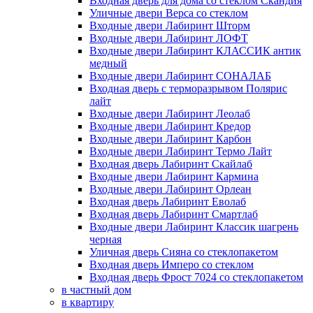
Входная дверь для дома со стеклом Скандия
Уличные двери Верса со стеклом
Входные двери Лабиринт Шторм
Входные двери Лабиринт ЛОФТ
Входные двери Лабиринт КЛАССИК антик
медный
Входные двери Лабиринт СОНАЛАБ
Входная дверь с терморазрывом Полярис
лайт
Входные двери Лабиринт Леолаб
Входные двери Лабиринт Кредор
Входные двери Лабиринт Карбон
Входные двери Лабиринт Термо Лайт
Входная дверь Лабиринт Скайлаб
Входные двери Лабиринт Кармина
Входные двери Лабиринт Орлеан
Входная дверь Лабиринт Еволаб
Входная дверь Лабиринт Смартлаб
Входные двери Лабиринт Классик шагрень
черная
Уличная дверь Сияна со стеклопакетом
Входная дверь Имперо со стеклом
Входная дверь Фрост 7024 со стеклопакетом
в частный дом
в квартиру