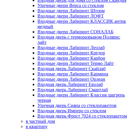
Входная дверь для дома со стеклом Скандия
Уличные двери Верса со стеклом
Входные двери Лабиринт Шторм
Входные двери Лабиринт ЛОФТ
Входные двери Лабиринт КЛАССИК антик
медный
Входные двери Лабиринт СОНАЛАБ
Входная дверь с терморазрывом Полярис
лайт
Входные двери Лабиринт Леолаб
Входные двери Лабиринт Кредор
Входные двери Лабиринт Карбон
Входные двери Лабиринт Термо Лайт
Входная дверь Лабиринт Скайлаб
Входные двери Лабиринт Кармина
Входные двери Лабиринт Орлеан
Входная дверь Лабиринт Еволаб
Входная дверь Лабиринт Смартлаб
Входные двери Лабиринт Классик шагрень
черная
Уличная дверь Сияна со стеклопакетом
Входная дверь Имперо со стеклом
Входная дверь Фрост 7024 со стеклопакетом
в частный дом
в квартиру