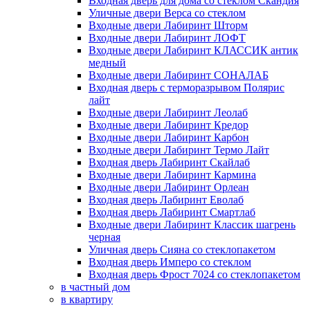
Входная дверь для дома со стеклом Скандия
Уличные двери Верса со стеклом
Входные двери Лабиринт Шторм
Входные двери Лабиринт ЛОФТ
Входные двери Лабиринт КЛАССИК антик
медный
Входные двери Лабиринт СОНАЛАБ
Входная дверь с терморазрывом Полярис
лайт
Входные двери Лабиринт Леолаб
Входные двери Лабиринт Кредор
Входные двери Лабиринт Карбон
Входные двери Лабиринт Термо Лайт
Входная дверь Лабиринт Скайлаб
Входные двери Лабиринт Кармина
Входные двери Лабиринт Орлеан
Входная дверь Лабиринт Еволаб
Входная дверь Лабиринт Смартлаб
Входные двери Лабиринт Классик шагрень
черная
Уличная дверь Сияна со стеклопакетом
Входная дверь Имперо со стеклом
Входная дверь Фрост 7024 со стеклопакетом
в частный дом
в квартиру