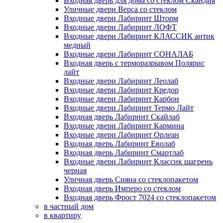
Входная дверь для дома со стеклом Скандия
Уличные двери Верса со стеклом
Входные двери Лабиринт Шторм
Входные двери Лабиринт ЛОФТ
Входные двери Лабиринт КЛАССИК антик
медный
Входные двери Лабиринт СОНАЛАБ
Входная дверь с терморазрывом Полярис
лайт
Входные двери Лабиринт Леолаб
Входные двери Лабиринт Кредор
Входные двери Лабиринт Карбон
Входные двери Лабиринт Термо Лайт
Входная дверь Лабиринт Скайлаб
Входные двери Лабиринт Кармина
Входные двери Лабиринт Орлеан
Входная дверь Лабиринт Еволаб
Входная дверь Лабиринт Смартлаб
Входные двери Лабиринт Классик шагрень
черная
Уличная дверь Сияна со стеклопакетом
Входная дверь Имперо со стеклом
Входная дверь Фрост 7024 со стеклопакетом
в частный дом
в квартиру