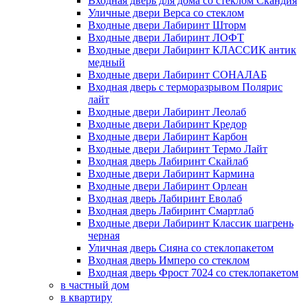
Входная дверь для дома со стеклом Скандия
Уличные двери Верса со стеклом
Входные двери Лабиринт Шторм
Входные двери Лабиринт ЛОФТ
Входные двери Лабиринт КЛАССИК антик
медный
Входные двери Лабиринт СОНАЛАБ
Входная дверь с терморазрывом Полярис
лайт
Входные двери Лабиринт Леолаб
Входные двери Лабиринт Кредор
Входные двери Лабиринт Карбон
Входные двери Лабиринт Термо Лайт
Входная дверь Лабиринт Скайлаб
Входные двери Лабиринт Кармина
Входные двери Лабиринт Орлеан
Входная дверь Лабиринт Еволаб
Входная дверь Лабиринт Смартлаб
Входные двери Лабиринт Классик шагрень
черная
Уличная дверь Сияна со стеклопакетом
Входная дверь Имперо со стеклом
Входная дверь Фрост 7024 со стеклопакетом
в частный дом
в квартиру