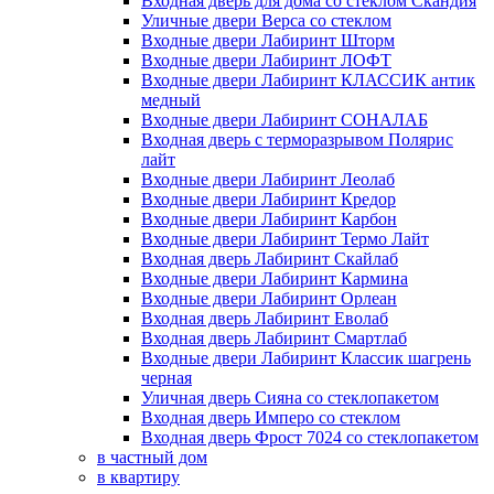
Входная дверь для дома со стеклом Скандия
Уличные двери Верса со стеклом
Входные двери Лабиринт Шторм
Входные двери Лабиринт ЛОФТ
Входные двери Лабиринт КЛАССИК антик
медный
Входные двери Лабиринт СОНАЛАБ
Входная дверь с терморазрывом Полярис
лайт
Входные двери Лабиринт Леолаб
Входные двери Лабиринт Кредор
Входные двери Лабиринт Карбон
Входные двери Лабиринт Термо Лайт
Входная дверь Лабиринт Скайлаб
Входные двери Лабиринт Кармина
Входные двери Лабиринт Орлеан
Входная дверь Лабиринт Еволаб
Входная дверь Лабиринт Смартлаб
Входные двери Лабиринт Классик шагрень
черная
Уличная дверь Сияна со стеклопакетом
Входная дверь Имперо со стеклом
Входная дверь Фрост 7024 со стеклопакетом
в частный дом
в квартиру