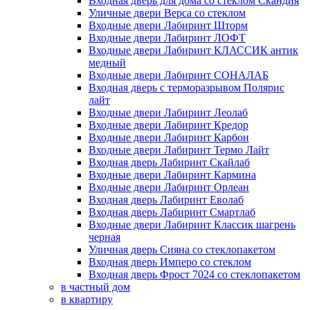
Входная дверь для дома со стеклом Скандия
Уличные двери Верса со стеклом
Входные двери Лабиринт Шторм
Входные двери Лабиринт ЛОФТ
Входные двери Лабиринт КЛАССИК антик
медный
Входные двери Лабиринт СОНАЛАБ
Входная дверь с терморазрывом Полярис
лайт
Входные двери Лабиринт Леолаб
Входные двери Лабиринт Кредор
Входные двери Лабиринт Карбон
Входные двери Лабиринт Термо Лайт
Входная дверь Лабиринт Скайлаб
Входные двери Лабиринт Кармина
Входные двери Лабиринт Орлеан
Входная дверь Лабиринт Еволаб
Входная дверь Лабиринт Смартлаб
Входные двери Лабиринт Классик шагрень
черная
Уличная дверь Сияна со стеклопакетом
Входная дверь Имперо со стеклом
Входная дверь Фрост 7024 со стеклопакетом
в частный дом
в квартиру