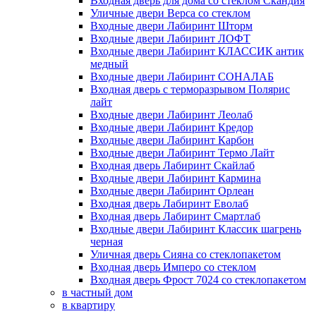
Входная дверь для дома со стеклом Скандия
Уличные двери Верса со стеклом
Входные двери Лабиринт Шторм
Входные двери Лабиринт ЛОФТ
Входные двери Лабиринт КЛАССИК антик
медный
Входные двери Лабиринт СОНАЛАБ
Входная дверь с терморазрывом Полярис
лайт
Входные двери Лабиринт Леолаб
Входные двери Лабиринт Кредор
Входные двери Лабиринт Карбон
Входные двери Лабиринт Термо Лайт
Входная дверь Лабиринт Скайлаб
Входные двери Лабиринт Кармина
Входные двери Лабиринт Орлеан
Входная дверь Лабиринт Еволаб
Входная дверь Лабиринт Смартлаб
Входные двери Лабиринт Классик шагрень
черная
Уличная дверь Сияна со стеклопакетом
Входная дверь Имперо со стеклом
Входная дверь Фрост 7024 со стеклопакетом
в частный дом
в квартиру