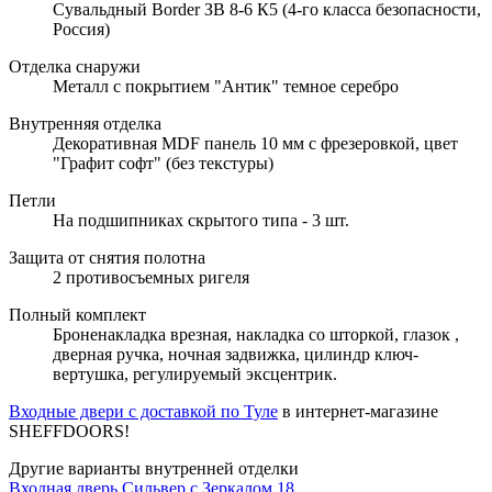
Сувальдный Border ЗВ 8-6 К5 (4-го класса безопасности,
Россия)
Отделка снаружи
Металл с покрытием "Антик" темное серебро
Внутренняя отделка
Декоративная MDF панель 10 мм с фрезеровкой, цвет
"Графит софт" (без текстуры)
Петли
На подшипниках скрытого типа - 3 шт.
Защита от снятия полотна
2 противосъемных ригеля
Полный комплект
Броненакладка врезная, накладка со шторкой, глазок ,
дверная ручка, ночная задвижка, цилиндр ключ-
вертушка, регулируемый эксцентрик.
Входные двери с доставкой по Туле
в интернет-магазине
SHEFFDOORS!
Другие варианты внутренней отделки
Входная дверь Сильвер с Зеркалом 18