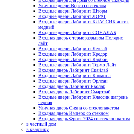
Входная дверь для дома со стеклом Скандия
Уличные двери Верса со стеклом
Входные двери Лабиринт Шторм
Входные двери Лабиринт ЛОФТ
Входные двери Лабиринт КЛАССИК антик
медный
Входные двери Лабиринт СОНАЛАБ
Входная дверь с терморазрывом Полярис
лайт
Входные двери Лабиринт Леолаб
Входные двери Лабиринт Кредор
Входные двери Лабиринт Карбон
Входные двери Лабиринт Термо Лайт
Входная дверь Лабиринт Скайлаб
Входные двери Лабиринт Кармина
Входные двери Лабиринт Орлеан
Входная дверь Лабиринт Еволаб
Входная дверь Лабиринт Смартлаб
Входные двери Лабиринт Классик шагрень
черная
Уличная дверь Сияна со стеклопакетом
Входная дверь Имперо со стеклом
Входная дверь Фрост 7024 со стеклопакетом
в частный дом
в квартиру