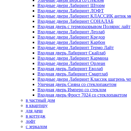
Уличные двери Верса со стеклом
Входные двери Лабиринт Шторм
Входные двери Лабиринт ЛОФТ
Входные двери Лабиринт КЛАССИК антик м
Входные двери Лабиринт СОНАЛАБ
Входная дверь с терморазрывом Полярис лайт
Входные двери Лабиринт Леолаб
Входные двери Лабиринт Кредор
Входные двери Лабиринт Карбон
Входные двери Лабиринт Термо Лайт
Входная дверь Лабиринт Скайлаб
Входные двери Лабиринт Кармина
Входные двери Лабиринт Орлеан
Входная дверь Лабиринт Еволаб
Входная дверь Лабиринт Смартлаб
Входные двери Лабиринт Классик шагрень че
Уличная дверь Сияна со стеклопакетом
Входная дверь Имперо со стеклом
Входная дверь Фрост 7024 со стеклопакетом
в частный дом
в квартиру
для дачи
в коттедж
лофт
с зеркалом