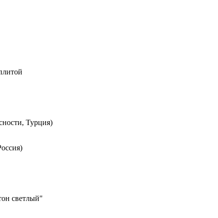
 плитой
сности, Турция)
Россия)
тон светлый"