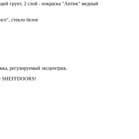
щий грунт, 2 слой - покраска "Антик" медный
ге", стекло белое
ижка, регулируемый эксцентрик.
йте SHEFFDOORS!