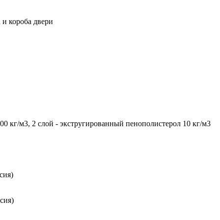
 и короба двери
0 кг/м3, 2 слой - экстругированный пенополистерол 10 кг/м3
сия)
сия)