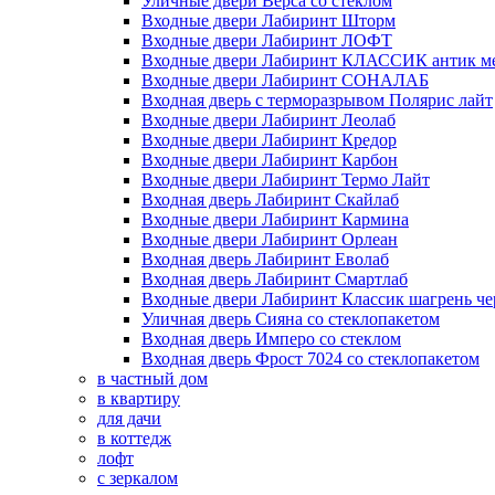
Уличные двери Верса со стеклом
Входные двери Лабиринт Шторм
Входные двери Лабиринт ЛОФТ
Входные двери Лабиринт КЛАССИК антик м
Входные двери Лабиринт СОНАЛАБ
Входная дверь с терморазрывом Полярис лайт
Входные двери Лабиринт Леолаб
Входные двери Лабиринт Кредор
Входные двери Лабиринт Карбон
Входные двери Лабиринт Термо Лайт
Входная дверь Лабиринт Скайлаб
Входные двери Лабиринт Кармина
Входные двери Лабиринт Орлеан
Входная дверь Лабиринт Еволаб
Входная дверь Лабиринт Смартлаб
Входные двери Лабиринт Классик шагрень че
Уличная дверь Сияна со стеклопакетом
Входная дверь Имперо со стеклом
Входная дверь Фрост 7024 со стеклопакетом
в частный дом
в квартиру
для дачи
в коттедж
лофт
с зеркалом