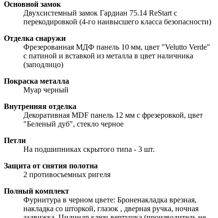
Основной замок
Двухсистемный замок Гардиан 75.14 ReStart с
перекодировкой (4-го наивысшего класса безопасности)
Отделка снаружи
Фрезерованная МДФ панель 10 мм, цвет "Velutto Verde"
с патиной и вставкой из металла в цвет наличника
(заподлицо)
Покраска металла
Муар черный
Внутренняя отделка
Декоративная MDF панель 12 мм с фрезеровкой, цвет
"Беленый дуб", стекло черное
Петли
На подшипниках скрытого типа - 3 шт.
Защита от снятия полотна
2 противосъемных ригеля
Полный комплект
Фурнитура в черном цвете: Броненакладка врезная,
накладка со шторкой, глазок , дверная ручка, ночная
задвижка. Цилиндр ключ-вертушка (производитель не