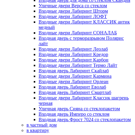
Входная дверь для дома со стеклом Скандия
Уличные двери Верса со стеклом
Входные двери Лабиринт Шторм
Входные двери Лабиринт ЛОФТ
Входные двери Лабиринт КЛАССИК антик
медный
Входные двери Лабиринт СОНАЛАБ
Входная дверь с терморазрывом Полярис
лайт
Входные двери Лабиринт Леолаб
Входные двери Лабиринт Кредор
Входные двери Лабиринт Карбон
Входные двери Лабиринт Термо Лайт
Входная дверь Лабиринт Скайлаб
Входные двери Лабиринт Кармина
Входные двери Лабиринт Орлеан
Входная дверь Лабиринт Еволаб
Входная дверь Лабиринт Смартлаб
Входные двери Лабиринт Классик шагрень
черная
Уличная дверь Сияна со стеклопакетом
Входная дверь Имперо со стеклом
Входная дверь Фрост 7024 со стеклопакетом
в частный дом
в квартиру