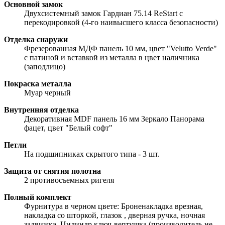
Основной замок
Двухсистемный замок Гардиан 75.14 ReStart с
перекодировкой (4-го наивысшего класса безопасности)
Отделка снаружи
Фрезерованная МДФ панель 10 мм, цвет "Velutto Verde"
с патиной и вставкой из металла в цвет наличника
(заподлицо)
Покраска металла
Муар черный
Внутренняя отделка
Декоративная MDF панель 16 мм Зеркало Панорама
фацет, цвет "Белый софт"
Петли
На подшипниках скрытого типа - 3 шт.
Защита от снятия полотна
2 противосъемных ригеля
Полный комплект
Фурнитура в черном цвете: Броненакладка врезная,
накладка со шторкой, глазок , дверная ручка, ночная
задвижка. Цилиндр ключ-вертушка (производитель не