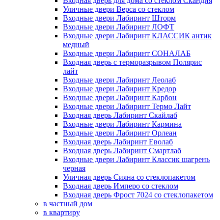
Входная дверь для дома со стеклом Скандия
Уличные двери Верса со стеклом
Входные двери Лабиринт Шторм
Входные двери Лабиринт ЛОФТ
Входные двери Лабиринт КЛАССИК антик
медный
Входные двери Лабиринт СОНАЛАБ
Входная дверь с терморазрывом Полярис
лайт
Входные двери Лабиринт Леолаб
Входные двери Лабиринт Кредор
Входные двери Лабиринт Карбон
Входные двери Лабиринт Термо Лайт
Входная дверь Лабиринт Скайлаб
Входные двери Лабиринт Кармина
Входные двери Лабиринт Орлеан
Входная дверь Лабиринт Еволаб
Входная дверь Лабиринт Смартлаб
Входные двери Лабиринт Классик шагрень
черная
Уличная дверь Сияна со стеклопакетом
Входная дверь Имперо со стеклом
Входная дверь Фрост 7024 со стеклопакетом
в частный дом
в квартиру