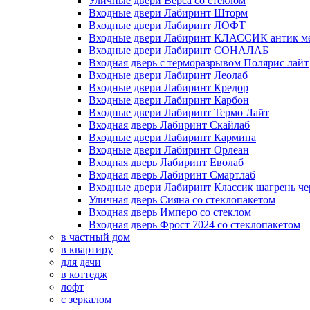
Уличные двери Верса со стеклом
Входные двери Лабиринт Шторм
Входные двери Лабиринт ЛОФТ
Входные двери Лабиринт КЛАССИК антик м
Входные двери Лабиринт СОНАЛАБ
Входная дверь с терморазрывом Полярис лайт
Входные двери Лабиринт Леолаб
Входные двери Лабиринт Кредор
Входные двери Лабиринт Карбон
Входные двери Лабиринт Термо Лайт
Входная дверь Лабиринт Скайлаб
Входные двери Лабиринт Кармина
Входные двери Лабиринт Орлеан
Входная дверь Лабиринт Еволаб
Входная дверь Лабиринт Смартлаб
Входные двери Лабиринт Классик шагрень че
Уличная дверь Сияна со стеклопакетом
Входная дверь Имперо со стеклом
Входная дверь Фрост 7024 со стеклопакетом
в частный дом
в квартиру
для дачи
в коттедж
лофт
с зеркалом