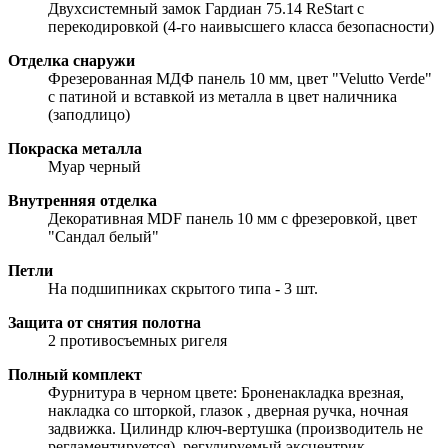
Двухсистемный замок Гардиан 75.14 ReStart с
перекодировкой (4-го наивысшего класса безопасности)
Отделка снаружи
Фрезерованная МДФ панель 10 мм, цвет "Velutto Verde"
с патиной и вставкой из металла в цвет наличника
(заподлицо)
Покраска металла
Муар черный
Внутренняя отделка
Декоративная MDF панель 10 мм с фрезеровкой, цвет
"Сандал белый"
Петли
На подшипниках скрытого типа - 3 шт.
Защита от снятия полотна
2 противосъемных ригеля
Полный комплект
Фурнитура в черном цвете: Броненакладка врезная,
накладка со шторкой, глазок , дверная ручка, ночная
задвижка. Цилиндр ключ-вертушка (производитель не
регламентируется), регулируемый эксцентрик.