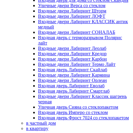
Входная дверь для дома со стеклом Скандия
Уличные двери Верса со стеклом
Входные двери Лабиринт Шторм
Входные двери Лабиринт ЛОФТ
Входные двери Лабиринт КЛАССИК антик
медный
Входные двери Лабиринт СОНАЛАБ
Входная дверь с терморазрывом Полярис
лайт
Входные двери Лабиринт Леолаб
Входные двери Лабиринт Кредор
Входные двери Лабиринт Карбон
Входные двери Лабиринт Термо Лайт
Входная дверь Лабиринт Скайлаб
Входные двери Лабиринт Кармина
Входные двери Лабиринт Орлеан
Входная дверь Лабиринт Еволаб
Входная дверь Лабиринт Смартлаб
Входные двери Лабиринт Классик шагрень
черная
Уличная дверь Сияна со стеклопакетом
Входная дверь Имперо со стеклом
Входная дверь Фрост 7024 со стеклопакетом
в частный дом
в квартиру