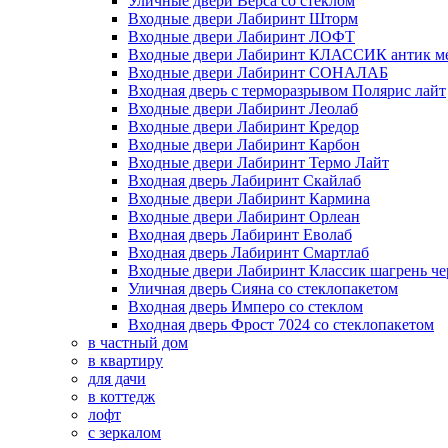
Уличные двери Верса со стеклом
Входные двери Лабиринт Шторм
Входные двери Лабиринт ЛОФТ
Входные двери Лабиринт КЛАССИК антик м
Входные двери Лабиринт СОНАЛАБ
Входная дверь с терморазрывом Полярис лайт
Входные двери Лабиринт Леолаб
Входные двери Лабиринт Кредор
Входные двери Лабиринт Карбон
Входные двери Лабиринт Термо Лайт
Входная дверь Лабиринт Скайлаб
Входные двери Лабиринт Кармина
Входные двери Лабиринт Орлеан
Входная дверь Лабиринт Еволаб
Входная дверь Лабиринт Смартлаб
Входные двери Лабиринт Классик шагрень че
Уличная дверь Сияна со стеклопакетом
Входная дверь Имперо со стеклом
Входная дверь Фрост 7024 со стеклопакетом
в частный дом
в квартиру
для дачи
в коттедж
лофт
с зеркалом