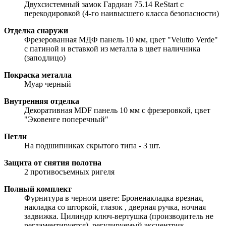
Двухсистемный замок Гардиан 75.14 ReStart с
перекодировкой (4-го наивысшего класса безопасности)
Отделка снаружи
Фрезерованная МДФ панель 10 мм, цвет "Velutto Verde"
с патиной и вставкой из металла в цвет наличника
(заподлицо)
Покраска металла
Муар черный
Внутренняя отделка
Декоративная MDF панель 10 мм с фрезеровкой, цвет
"Эковенге поперечный"
Петли
На подшипниках скрытого типа - 3 шт.
Защита от снятия полотна
2 противосъемных ригеля
Полный комплект
Фурнитура в черном цвете: Броненакладка врезная,
накладка со шторкой, глазок , дверная ручка, ночная
задвижка. Цилиндр ключ-вертушка (производитель не
регламентируется), регулируемый эксцентрик.