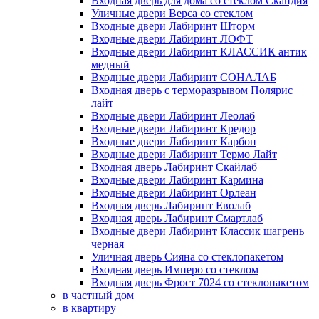
Входная дверь для дома со стеклом Скандия
Уличные двери Верса со стеклом
Входные двери Лабиринт Шторм
Входные двери Лабиринт ЛОФТ
Входные двери Лабиринт КЛАССИК антик
медный
Входные двери Лабиринт СОНАЛАБ
Входная дверь с терморазрывом Полярис
лайт
Входные двери Лабиринт Леолаб
Входные двери Лабиринт Кредор
Входные двери Лабиринт Карбон
Входные двери Лабиринт Термо Лайт
Входная дверь Лабиринт Скайлаб
Входные двери Лабиринт Кармина
Входные двери Лабиринт Орлеан
Входная дверь Лабиринт Еволаб
Входная дверь Лабиринт Смартлаб
Входные двери Лабиринт Классик шагрень
черная
Уличная дверь Сияна со стеклопакетом
Входная дверь Имперо со стеклом
Входная дверь Фрост 7024 со стеклопакетом
в частный дом
в квартиру