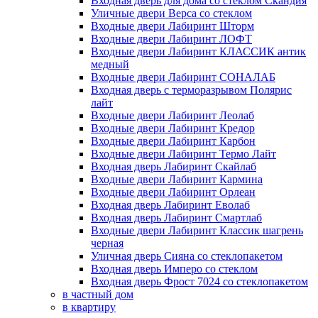
Входная дверь для дома со стеклом Скандия
Уличные двери Верса со стеклом
Входные двери Лабиринт Шторм
Входные двери Лабиринт ЛОФТ
Входные двери Лабиринт КЛАССИК антик
медный
Входные двери Лабиринт СОНАЛАБ
Входная дверь с терморазрывом Полярис
лайт
Входные двери Лабиринт Леолаб
Входные двери Лабиринт Кредор
Входные двери Лабиринт Карбон
Входные двери Лабиринт Термо Лайт
Входная дверь Лабиринт Скайлаб
Входные двери Лабиринт Кармина
Входные двери Лабиринт Орлеан
Входная дверь Лабиринт Еволаб
Входная дверь Лабиринт Смартлаб
Входные двери Лабиринт Классик шагрень
черная
Уличная дверь Сияна со стеклопакетом
Входная дверь Имперо со стеклом
Входная дверь Фрост 7024 со стеклопакетом
в частный дом
в квартиру