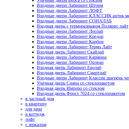
Уличные двери Верса со стеклом
Входные двери Лабиринт Шторм
Входные двери Лабиринт ЛОФТ
Входные двери Лабиринт КЛАССИК антик м
Входные двери Лабиринт СОНАЛАБ
Входная дверь с терморазрывом Полярис лайт
Входные двери Лабиринт Леолаб
Входные двери Лабиринт Кредор
Входные двери Лабиринт Карбон
Входные двери Лабиринт Термо Лайт
Входная дверь Лабиринт Скайлаб
Входные двери Лабиринт Кармина
Входные двери Лабиринт Орлеан
Входная дверь Лабиринт Еволаб
Входная дверь Лабиринт Смартлаб
Входные двери Лабиринт Классик шагрень че
Уличная дверь Сияна со стеклопакетом
Входная дверь Имперо со стеклом
Входная дверь Фрост 7024 со стеклопакетом
в частный дом
в квартиру
для дачи
в коттедж
лофт
с зеркалом