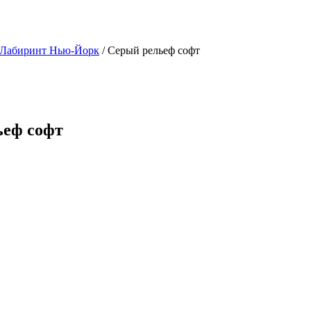
 Лабиринт Нью-Йорк
/ Серый рельеф софт
ьеф софт