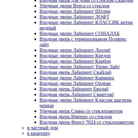
Входная дверь для дома со стеклом Скандия
Уличные двери Верса со стеклом
Входные двери Лабиринт Шторм
Входные двери Лабиринт ЛОФТ
Входные двери Лабиринт КЛАССИК антик
медный
Входные двери Лабиринт СОНАЛАБ
Входная дверь с терморазрывом Полярис
лайт
Входные двери Лабиринт Леолаб
Входные двери Лабиринт Кредор
Входные двери Лабиринт Карбон
Входные двери Лабиринт Термо Лайт
Входная дверь Лабиринт Скайлаб
Входные двери Лабиринт Кармина
Входные двери Лабиринт Орлеан
Входная дверь Лабиринт Еволаб
Входная дверь Лабиринт Смартлаб
Входные двери Лабиринт Классик шагрень
черная
Уличная дверь Сияна со стеклопакетом
Входная дверь Имперо со стеклом
Входная дверь Фрост 7024 со стеклопакетом
в частный дом
в квартиру