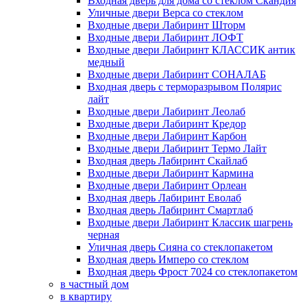
Входная дверь для дома со стеклом Скандия
Уличные двери Верса со стеклом
Входные двери Лабиринт Шторм
Входные двери Лабиринт ЛОФТ
Входные двери Лабиринт КЛАССИК антик
медный
Входные двери Лабиринт СОНАЛАБ
Входная дверь с терморазрывом Полярис
лайт
Входные двери Лабиринт Леолаб
Входные двери Лабиринт Кредор
Входные двери Лабиринт Карбон
Входные двери Лабиринт Термо Лайт
Входная дверь Лабиринт Скайлаб
Входные двери Лабиринт Кармина
Входные двери Лабиринт Орлеан
Входная дверь Лабиринт Еволаб
Входная дверь Лабиринт Смартлаб
Входные двери Лабиринт Классик шагрень
черная
Уличная дверь Сияна со стеклопакетом
Входная дверь Имперо со стеклом
Входная дверь Фрост 7024 со стеклопакетом
в частный дом
в квартиру