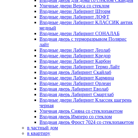
Входная дверь для дома со стеклом Скандия
Уличные двери Верса со стеклом
Входные двери Лабиринт Шторм
Входные двери Лабиринт ЛОФТ
Входные двери Лабиринт КЛАССИК антик
медный
Входные двери Лабиринт СОНАЛАБ
Входная дверь с терморазрывом Полярис
лайт
Входные двери Лабиринт Леолаб
Входные двери Лабиринт Кредор
Входные двери Лабиринт Карбон
Входные двери Лабиринт Термо Лайт
Входная дверь Лабиринт Скайлаб
Входные двери Лабиринт Кармина
Входные двери Лабиринт Орлеан
Входная дверь Лабиринт Еволаб
Входная дверь Лабиринт Смартлаб
Входные двери Лабиринт Классик шагрень
черная
Уличная дверь Сияна со стеклопакетом
Входная дверь Имперо со стеклом
Входная дверь Фрост 7024 со стеклопакетом
в частный дом
в квартиру