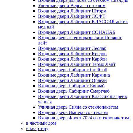
Входная дверь для дома со стеклом Скандия
Уличные двери Верса со стеклом
Входные двери Лабиринт Шторм
Входные двери Лабиринт ЛОФТ
Входные двери Лабиринт КЛАССИК антик
медный
Входные двери Лабиринт СОНАЛАБ
Входная дверь с терморазрывом Полярис
лайт
Входные двери Лабиринт Леолаб
Входные двери Лабиринт Кредор
Входные двери Лабиринт Карбон
Входные двери Лабиринт Термо Лайт
Входная дверь Лабиринт Скайлаб
Входные двери Лабиринт Кармина
Входные двери Лабиринт Орлеан
Входная дверь Лабиринт Еволаб
Входная дверь Лабиринт Смартлаб
Входные двери Лабиринт Классик шагрень
черная
Уличная дверь Сияна со стеклопакетом
Входная дверь Имперо со стеклом
Входная дверь Фрост 7024 со стеклопакетом
в частный дом
в квартиру