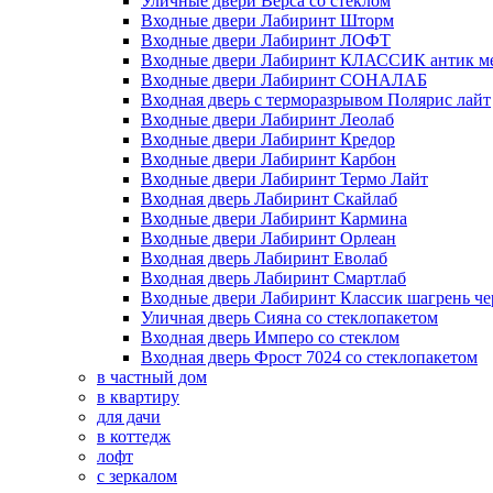
Уличные двери Верса со стеклом
Входные двери Лабиринт Шторм
Входные двери Лабиринт ЛОФТ
Входные двери Лабиринт КЛАССИК антик м
Входные двери Лабиринт СОНАЛАБ
Входная дверь с терморазрывом Полярис лайт
Входные двери Лабиринт Леолаб
Входные двери Лабиринт Кредор
Входные двери Лабиринт Карбон
Входные двери Лабиринт Термо Лайт
Входная дверь Лабиринт Скайлаб
Входные двери Лабиринт Кармина
Входные двери Лабиринт Орлеан
Входная дверь Лабиринт Еволаб
Входная дверь Лабиринт Смартлаб
Входные двери Лабиринт Классик шагрень че
Уличная дверь Сияна со стеклопакетом
Входная дверь Имперо со стеклом
Входная дверь Фрост 7024 со стеклопакетом
в частный дом
в квартиру
для дачи
в коттедж
лофт
с зеркалом