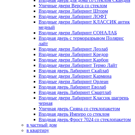
Входная дверь для дома со стеклом Скандия
Уличные двери Верса со стеклом
Входные двери Лабиринт Шторм
Входные двери Лабиринт ЛОФТ
Входные двери Лабиринт КЛАССИК антик
медный
Входные двери Лабиринт СОНАЛАБ
Входная дверь с терморазрывом Полярис
лайт
Входные двери Лабиринт Леолаб
Входные двери Лабиринт Кредор
Входные двери Лабиринт Карбон
Входные двери Лабиринт Термо Лайт
Входная дверь Лабиринт Скайлаб
Входные двери Лабиринт Кармина
Входные двери Лабиринт Орлеан
Входная дверь Лабиринт Еволаб
Входная дверь Лабиринт Смартлаб
Входные двери Лабиринт Классик шагрень
черная
Уличная дверь Сияна со стеклопакетом
Входная дверь Имперо со стеклом
Входная дверь Фрост 7024 со стеклопакетом
в частный дом
в квартиру