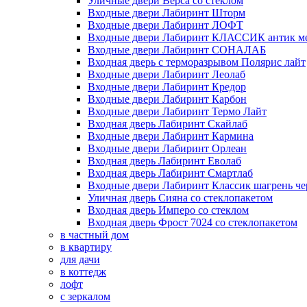
Уличные двери Верса со стеклом
Входные двери Лабиринт Шторм
Входные двери Лабиринт ЛОФТ
Входные двери Лабиринт КЛАССИК антик м
Входные двери Лабиринт СОНАЛАБ
Входная дверь с терморазрывом Полярис лайт
Входные двери Лабиринт Леолаб
Входные двери Лабиринт Кредор
Входные двери Лабиринт Карбон
Входные двери Лабиринт Термо Лайт
Входная дверь Лабиринт Скайлаб
Входные двери Лабиринт Кармина
Входные двери Лабиринт Орлеан
Входная дверь Лабиринт Еволаб
Входная дверь Лабиринт Смартлаб
Входные двери Лабиринт Классик шагрень че
Уличная дверь Сияна со стеклопакетом
Входная дверь Имперо со стеклом
Входная дверь Фрост 7024 со стеклопакетом
в частный дом
в квартиру
для дачи
в коттедж
лофт
с зеркалом