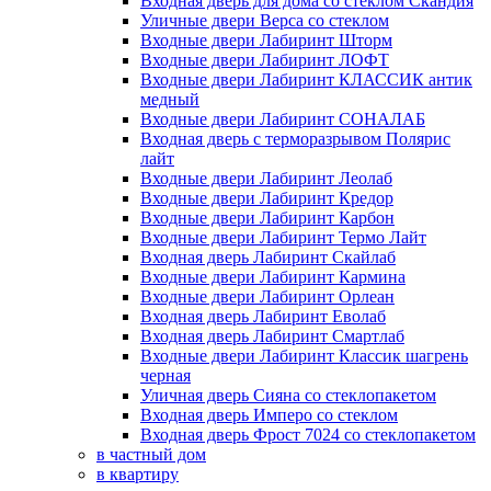
Входная дверь для дома со стеклом Скандия
Уличные двери Верса со стеклом
Входные двери Лабиринт Шторм
Входные двери Лабиринт ЛОФТ
Входные двери Лабиринт КЛАССИК антик
медный
Входные двери Лабиринт СОНАЛАБ
Входная дверь с терморазрывом Полярис
лайт
Входные двери Лабиринт Леолаб
Входные двери Лабиринт Кредор
Входные двери Лабиринт Карбон
Входные двери Лабиринт Термо Лайт
Входная дверь Лабиринт Скайлаб
Входные двери Лабиринт Кармина
Входные двери Лабиринт Орлеан
Входная дверь Лабиринт Еволаб
Входная дверь Лабиринт Смартлаб
Входные двери Лабиринт Классик шагрень
черная
Уличная дверь Сияна со стеклопакетом
Входная дверь Имперо со стеклом
Входная дверь Фрост 7024 со стеклопакетом
в частный дом
в квартиру