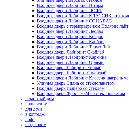
Уличные двери Верса со стеклом
Входные двери Лабиринт Шторм
Входные двери Лабиринт ЛОФТ
Входные двери Лабиринт КЛАССИК антик м
Входные двери Лабиринт СОНАЛАБ
Входная дверь с терморазрывом Полярис лайт
Входные двери Лабиринт Леолаб
Входные двери Лабиринт Кредор
Входные двери Лабиринт Карбон
Входные двери Лабиринт Термо Лайт
Входная дверь Лабиринт Скайлаб
Входные двери Лабиринт Кармина
Входные двери Лабиринт Орлеан
Входная дверь Лабиринт Еволаб
Входная дверь Лабиринт Смартлаб
Входные двери Лабиринт Классик шагрень че
Уличная дверь Сияна со стеклопакетом
Входная дверь Имперо со стеклом
Входная дверь Фрост 7024 со стеклопакетом
в частный дом
в квартиру
для дачи
в коттедж
лофт
с зеркалом