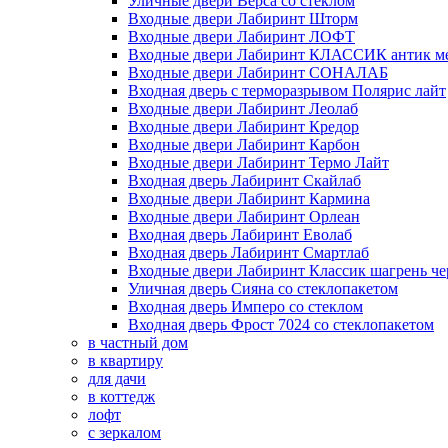
Уличные двери Верса со стеклом
Входные двери Лабиринт Шторм
Входные двери Лабиринт ЛОФТ
Входные двери Лабиринт КЛАССИК антик м
Входные двери Лабиринт СОНАЛАБ
Входная дверь с терморазрывом Полярис лайт
Входные двери Лабиринт Леолаб
Входные двери Лабиринт Кредор
Входные двери Лабиринт Карбон
Входные двери Лабиринт Термо Лайт
Входная дверь Лабиринт Скайлаб
Входные двери Лабиринт Кармина
Входные двери Лабиринт Орлеан
Входная дверь Лабиринт Еволаб
Входная дверь Лабиринт Смартлаб
Входные двери Лабиринт Классик шагрень че
Уличная дверь Сияна со стеклопакетом
Входная дверь Имперо со стеклом
Входная дверь Фрост 7024 со стеклопакетом
в частный дом
в квартиру
для дачи
в коттедж
лофт
с зеркалом