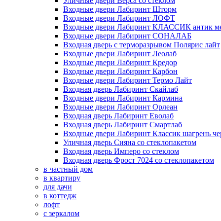
Уличные двери Верса со стеклом
Входные двери Лабиринт Шторм
Входные двери Лабиринт ЛОФТ
Входные двери Лабиринт КЛАССИК антик м
Входные двери Лабиринт СОНАЛАБ
Входная дверь с терморазрывом Полярис лайт
Входные двери Лабиринт Леолаб
Входные двери Лабиринт Кредор
Входные двери Лабиринт Карбон
Входные двери Лабиринт Термо Лайт
Входная дверь Лабиринт Скайлаб
Входные двери Лабиринт Кармина
Входные двери Лабиринт Орлеан
Входная дверь Лабиринт Еволаб
Входная дверь Лабиринт Смартлаб
Входные двери Лабиринт Классик шагрень че
Уличная дверь Сияна со стеклопакетом
Входная дверь Имперо со стеклом
Входная дверь Фрост 7024 со стеклопакетом
в частный дом
в квартиру
для дачи
в коттедж
лофт
с зеркалом