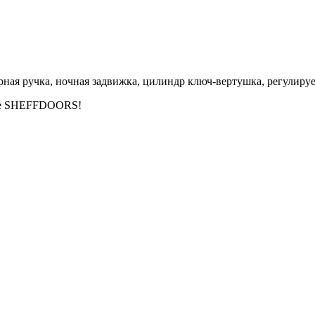
верная ручка, ночная задвижка, цилиндр ключ-вертушка, регулир
йте SHEFFDOORS!