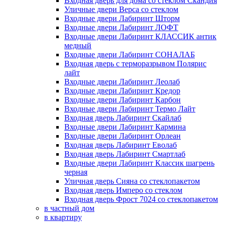
Входная дверь для дома со стеклом Скандия
Уличные двери Верса со стеклом
Входные двери Лабиринт Шторм
Входные двери Лабиринт ЛОФТ
Входные двери Лабиринт КЛАССИК антик
медный
Входные двери Лабиринт СОНАЛАБ
Входная дверь с терморазрывом Полярис
лайт
Входные двери Лабиринт Леолаб
Входные двери Лабиринт Кредор
Входные двери Лабиринт Карбон
Входные двери Лабиринт Термо Лайт
Входная дверь Лабиринт Скайлаб
Входные двери Лабиринт Кармина
Входные двери Лабиринт Орлеан
Входная дверь Лабиринт Еволаб
Входная дверь Лабиринт Смартлаб
Входные двери Лабиринт Классик шагрень
черная
Уличная дверь Сияна со стеклопакетом
Входная дверь Имперо со стеклом
Входная дверь Фрост 7024 со стеклопакетом
в частный дом
в квартиру